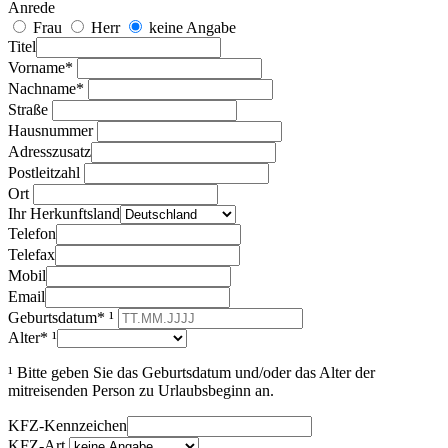
Anrede
Frau
Herr
keine Angabe
Titel
Vorname*
Nachname*
Straße
Hausnummer
Adresszusatz
Postleitzahl
Ort
Ihr Herkunftsland
Telefon
Telefax
Mobil
Email
Geburtsdatum* ¹
Alter* ¹
¹ Bitte geben Sie das Geburtsdatum und/oder das Alter der
mitreisenden Person zu Urlaubsbeginn an.
KFZ-Kennzeichen
KFZ-Art