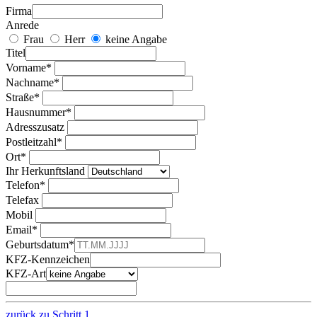
Firma
Anrede
Frau
Herr
keine Angabe
Titel
Vorname*
Nachname*
Straße*
Hausnummer*
Adresszusatz
Postleitzahl*
Ort*
Ihr Herkunftsland
Telefon*
Telefax
Mobil
Email*
Geburtsdatum*
KFZ-Kennzeichen
KFZ-Art
zurück zu
Schritt 1