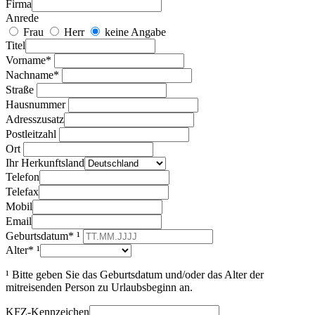
Firma
Anrede
Frau
Herr
keine Angabe
Titel
Vorname*
Nachname*
Straße
Hausnummer
Adresszusatz
Postleitzahl
Ort
Ihr Herkunftsland
Telefon
Telefax
Mobil
Email
Geburtsdatum* ¹
Alter* ¹
¹ Bitte geben Sie das Geburtsdatum und/oder das Alter der
mitreisenden Person zu Urlaubsbeginn an.
KFZ-Kennzeichen