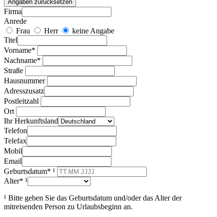
Angaben zurücksetzen
Firma
Anrede
Frau
Herr
keine Angabe
Titel
Vorname*
Nachname*
Straße
Hausnummer
Adresszusatz
Postleitzahl
Ort
Ihr Herkunftsland
Telefon
Telefax
Mobil
Email
Geburtsdatum* ¹
Alter* ¹
¹ Bitte geben Sie das Geburtsdatum und/oder das Alter der
mitreisenden Person zu Urlaubsbeginn an.