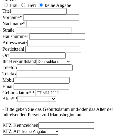
Frau
Herr
keine Angabe
Titel
Vorname*
Nachname*
Straße
Hausnummer
Adresszusatz
Postleitzahl
Ort
Ihr Herkunftsland
Telefon
Telefax
Mobil
Email
Geburtsdatum* ¹
Alter* ¹
¹ Bitte geben Sie das Geburtsdatum und/oder das Alter der
mitreisenden Person zu Urlaubsbeginn an.
KFZ-Kennzeichen
KFZ-Art