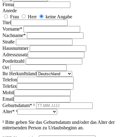
Firma
Anrede
Frau
Herr
keine Angabe
Titel
Vorname*
Nachname*
Straße
Hausnummer
Adresszusatz
Postleitzahl
Ort
Ihr Herkunftsland
Telefon
Telefax
Mobil
Email
Geburtsdatum* ¹
Alter* ¹
¹ Bitte geben Sie das Geburtsdatum und/oder das Alter der
mitreisenden Person zu Urlaubsbeginn an.