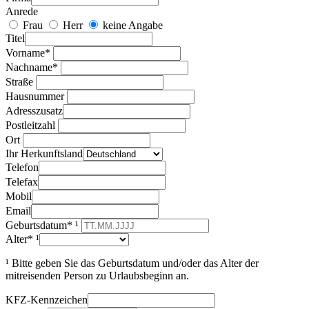
Anrede
Frau
Herr
keine Angabe
Titel
Vorname*
Nachname*
Straße
Hausnummer
Adresszusatz
Postleitzahl
Ort
Ihr Herkunftsland
Telefon
Telefax
Mobil
Email
Geburtsdatum* ¹
Alter* ¹
¹ Bitte geben Sie das Geburtsdatum und/oder das Alter der
mitreisenden Person zu Urlaubsbeginn an.
KFZ-Kennzeichen