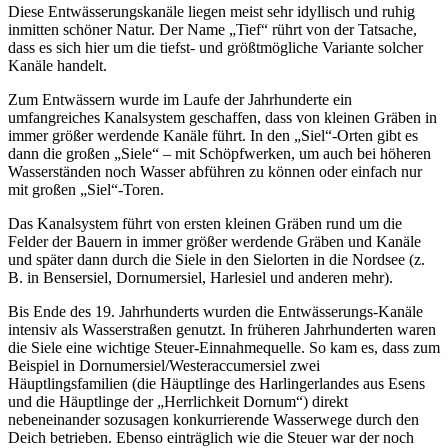
Diese Entwässerungskanäle liegen meist sehr idyllisch und ruhig
inmitten schöner Natur. Der Name „Tief“ rührt von der Tatsache,
dass es sich hier um die tiefst- und größtmögliche Variante solcher
Kanäle handelt.
Zum Entwässern wurde im Laufe der Jahrhunderte ein
umfangreiches Kanalsystem geschaffen, dass von kleinen Gräben in
immer größer werdende Kanäle führt. In den „Siel“-Orten gibt es
dann die großen „Siele“ – mit Schöpfwerken, um auch bei höheren
Wasserständen noch Wasser abführen zu können oder einfach nur
mit großen „Siel“-Toren.
Das Kanalsystem führt von ersten kleinen Gräben rund um die
Felder der Bauern in immer größer werdende Gräben und Kanäle
und später dann durch die Siele in den Sielorten in die Nordsee (z.
B. in Bensersiel, Dornumersiel, Harlesiel und anderen mehr).
Bis Ende des 19. Jahrhunderts wurden die Entwässerungs-Kanäle
intensiv als Wasserstraßen genutzt. In früheren Jahrhunderten waren
die Siele eine wichtige Steuer-Einnahmequelle. So kam es, dass zum
Beispiel in Dornumersiel/Westeraccumersiel zwei
Häuptlingsfamilien (die Häuptlinge des Harlingerlandes aus Esens
und die Häuptlinge der „Herrlichkeit Dornum“) direkt
nebeneinander sozusagen konkurrierende Wasserwege durch den
Deich betrieben. Ebenso einträglich wie die Steuer war der noch