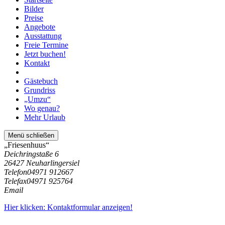
Bilder
Preise
Angebote
Ausstattung
Freie Termine
Jetzt buchen!
Kontakt
Gästebuch
Grundriss
„Umzu“
Wo genau?
Mehr Urlaub
Menü schließen
„Friesenhuus“
Deichringstaße 6
26427 Neuharlingersiel
Telefon
04971 912667
Telefax
04971 925764
Email
Hier klicken: Kontaktformular anzeigen!