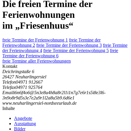
Die freien Termine der
Ferienwohnungen
im „Friesenhuus“
freie Termine der Ferienwohnung 1
freie Termine der
Ferienwohnung 2
freie Termine der Ferienwohnung 3
freie Termine
der Ferienwohnung 4
freie Termine der Ferienwohnung 5
freie
Termine der Ferienwohnung 6
freie Termine aller Ferienwohnungen
Kontakt
Deichringstaße 6
26427 Neuharlingersiel
Telefon
04971 912667
Telefax
04971 925764
Email
i
6
n
6
f
4
o
6
@
5
n
3
e
8
u
4
h
8
a
8
r
2
l
1
i
1
n
7
g
7
e
6
r
1
s
5
i
8
e
3
l
6
-
3
n
9
o
8
r
9
d
5
s
3
e
7
e
2
u
9
r
1
l
2
a
8
u
5
b
9
.
6
d
6
e
1
www.neuharlingersiel-nordseeurlaub.de
Inhalte
Angebote
Ausstattung
Bilder