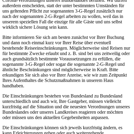
Corona-Verordnungen unseres Bundeslandes beruhen. Wir dürfen
außerdem entscheiden, statt der unter bestimmten Umständen für
uns geltenden Pflicht zur sogenannten 3-G-Regel zusätzlich nur
nach der sogenannten 2-G-Regel arbeiten zu wollen, weil das in
unserem speziellen Fall die einzige für alle Gäste und uns selbst
wirklich sichere Lösung sein kann.
Bitte informieren Sie sich am besten zunächst vor Ihrer Buchung
und dann noch einmal kurz vor Ihrer Reise über eventuell
bestehende Reiseeinschränkungen. Möglicherweise sind Reisen nur
für bestimmte Zwecke erlaubt und z. B. sind bei uns zeitweilig oder
auch grundsätzlich bestimmte Voraussetzungen zu erfüllen, die
sogenannte 3-G-Regel oder sogar die sogenannte 2-G-Regel und
ähnliche Beschränkungen sind möglicherweise in Kraft. Bitte
erkundigen Sie sich also vor Ihrer Anreise, wie wir zum Zeitpunkt
Ihres Aufenthaltes die Schutzmaßnahmen in unserem Haus
handhaben.
Die Einschränkungen bestehen von Bundesland zu Bundesland
unterschiedlich und auch wir, Ihre Gastgeber, müssen vielleicht
kurzfristig auf die Situation und die neuesten Verordnungen unseres
Bundeslandes oder unseres Landkreises reagieren oder möchten
oder müssen uns den aktuellen Gegebenheiten anpassen.
Die Einschränkungen können sich jeweils kurzfristig ändern, es
kann Erleichterungen geben oder auch weitergehende